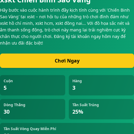
Hãy bước vào cuộc hành trình đầy kịch tính cùng với 'Chiến Binh
Sao Vàng' tại xskt – nơi hội tụ của những trò chơi đình đám như
xskt hồ chí minh, xskt hcm, xskt đồng nai... Với đồ họa sắc nét và
âm thanh sống động, trò chơi này mang lại trải nghiệm cực kỳ
chân thực cho người chơi. Đăng ký tài khoản ngay hôm nay để
nhận ưu đãi đặc biệt!
Chơi Ngay
Cuộn
Hàng
5
3
Dòng Thắng
Tần Suất Trúng
30
25%
Tần Suất Vòng Quay Miễn Phí