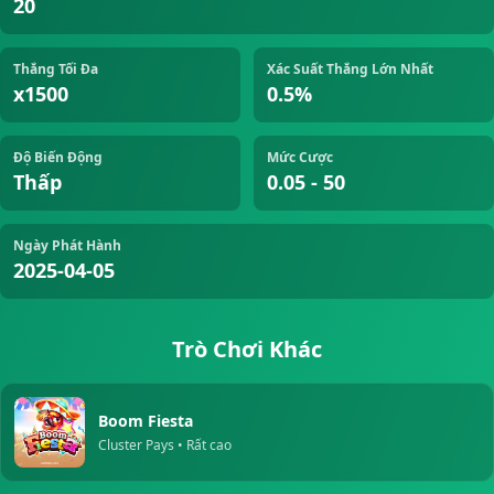
20
Thắng Tối Đa
Xác Suất Thắng Lớn Nhất
x1500
0.5%
Độ Biến Động
Mức Cược
Thấp
0.05 - 50
Ngày Phát Hành
2025-04-05
Trò Chơi Khác
Boom Fiesta
Cluster Pays • Rất cao