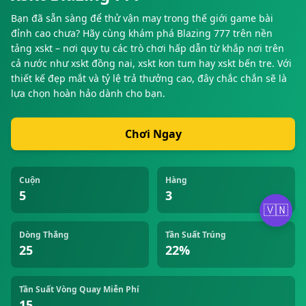
Bạn đã sẵn sàng để thử vận may trong thế giới game bài
đỉnh cao chưa? Hãy cùng khám phá Blazing 777 trên nền
tảng xskt – nơi quy tụ các trò chơi hấp dẫn từ khắp nơi trên
cả nước như xskt đồng nai, xskt kon tum hay xskt bến tre. Với
thiết kế đẹp mắt và tỷ lệ trả thưởng cao, đây chắc chắn sẽ là
lựa chọn hoàn hảo dành cho bạn.
Chơi Ngay
Cuộn
Hàng
5
3
🇻🇳
Dòng Thắng
Tần Suất Trúng
25
22%
Tần Suất Vòng Quay Miễn Phí
15