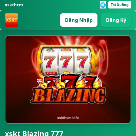
🌐
xskthcm
Tải Xuống
Đăng Nhập
Đăng Ký
xskt Blazing 777