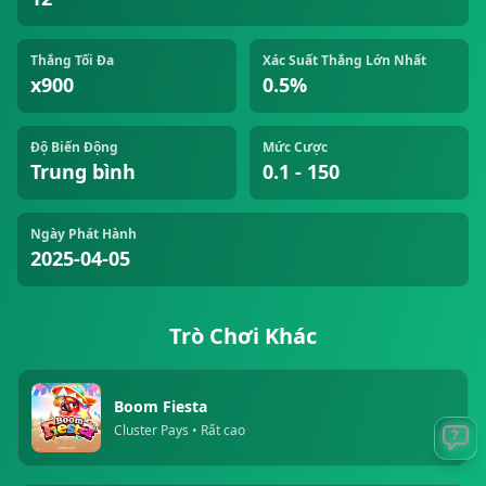
Thắng Tối Đa
Xác Suất Thắng Lớn Nhất
x900
0.5%
Độ Biến Động
Mức Cược
Trung bình
0.1 - 150
Ngày Phát Hành
2025-04-05
Trò Chơi Khác
Boom Fiesta
Cluster Pays • Rất cao