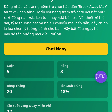
Đăng nhập và trải nghiệm trò chơi hấp dẫn 'Break Away Max'
tại xskt – nền tảng uy tín với hàng trăm trò chơi nổi bật như
xskt đồng nai, xskt kon tum hay xskt bến tre. Với thiết kế hiện
đại, tỷ lệ thưởng cao và nhiều khuyến mãi hấp dẫn, đây chính
là lựa chọn lý tưởng dành cho bạn. Hãy bắt đầu ngay hôm
nay để tận hưởng mọi điều thú vị!
Chơi Ngay
Cuộn
Hàng
5
3
🇻🇳
Dòng Thắng
Tần Suất Trúng
20
18%
Tần Suất Vòng Quay Miễn Phí
12