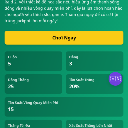
Raid 2. Với thiết kế đồ họa sắc nét, hiệu ứng âm thanh sống
động và nhiều vòng quay miễn phí, đây là lựa chọn hoàn hảo
cho người yêu thích slot game. Tham gia ngay để có cơ hội
trúng jackpot lớn mỗi ngày!
Chơi Ngay
Cuộn
Hàng
5
3
🇻🇳
Dòng Thắng
Tần Suất Trúng
25
20%
Tần Suất Vòng Quay Miễn Phí
15
Thắng Tối Đa
Xác Suất Thắng Lớn Nhất