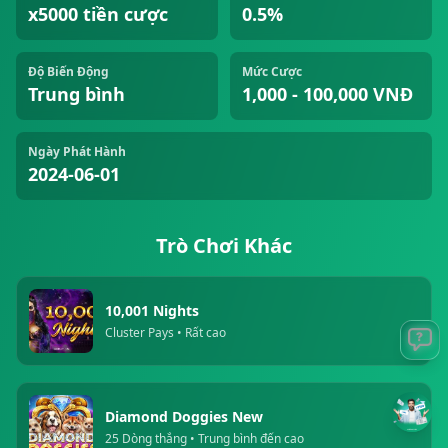
x5000 tiền cược
0.5%
Độ Biến Động
Mức Cược
Trung bình
1,000 - 100,000 VNĐ
Ngày Phát Hành
2024-06-01
Trò Chơi Khác
10,001 Nights
Cluster Pays • Rất cao
Diamond Doggies New
25 Dòng thắng • Trung bình đến cao