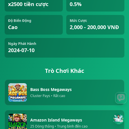
x2500 tiền cược
0.5%
Độ Biến Động
Mức Cược
Cao
2,000 - 200,000 VNĐ
Ngày Phát Hành
2024-07-10
Trò Chơi Khác
Bass Boss Megaways
Cluster Pays • Rất cao
Amazon Island Megaways
25 Dòng thắng • Trung bình đến cao