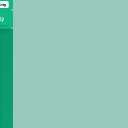
uống
Ký