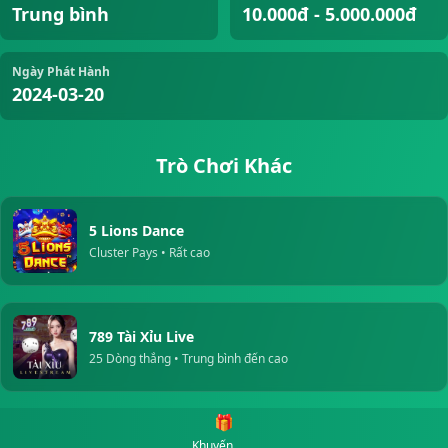
Trung bình
10.000đ - 5.000.000đ
Ngày Phát Hành
2024-03-20
Trò Chơi Khác
5 Lions Dance
Cluster Pays • Rất cao
789 Tài Xỉu Live
25 Dòng thắng • Trung bình đến cao
🎁
Khuyến