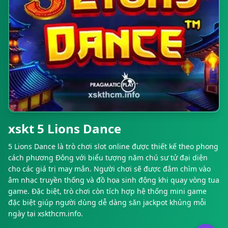
xskt 5 Lions Dance
5 Lions Dance là trò chơi slot online được thiết kế theo phong
cách phương Đông với biểu tượng năm chú sư tử đại diện
cho các giá trị may mắn. Người chơi sẽ được đắm chìm vào
âm nhạc truyền thống và đồ họa sinh động khi quay vòng tua
game. Đặc biệt, trò chơi còn tích hợp hệ thống mini game
đặc biệt giúp người dùng dễ dàng săn jackpot khủng mỗi
ngày tại xskthcm.info.