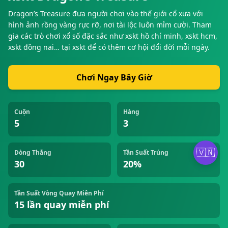
Dragon’s Treasure đưa người chơi vào thế giới cổ xưa với
hình ảnh rồng vàng rực rỡ, nơi tài lộc luôn mỉm cười. Tham
gia các trò chơi xổ số đặc sắc như xskt hồ chí minh, xskt hcm,
xskt đồng nai… tại xskt để có thêm cơ hội đổi đời mỗi ngày.
Chơi Ngay Bây Giờ
Cuộn
Hàng
5
3
🇻🇳
Dòng Thắng
Tần Suất Trúng
30
20%
Tần Suất Vòng Quay Miễn Phí
15 lần quay miễn phí