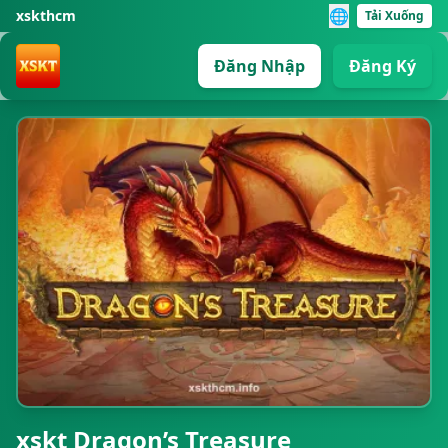
🌐
xskthcm
Tải Xuống
Đăng Nhập
Đăng Ký
xskt Dragon’s Treasure