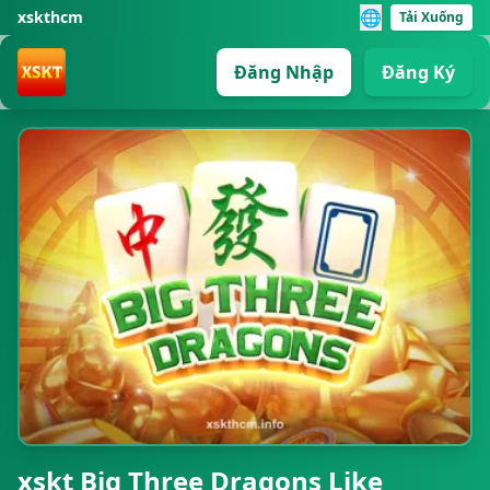
🌐
xskthcm
Tải Xuống
Đăng Nhập
Đăng Ký
xskt Big Three Dragons Like