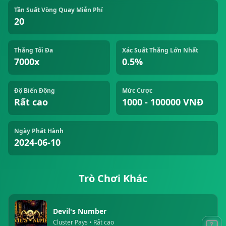
Tần Suất Vòng Quay Miễn Phí
20
Thắng Tối Đa
Xác Suất Thắng Lớn Nhất
7000x
0.5%
Độ Biến Động
Mức Cược
Rất cao
1000 - 100000 VNĐ
Ngày Phát Hành
2024-06-10
Trò Chơi Khác
Devil's Number
Cluster Pays • Rất cao