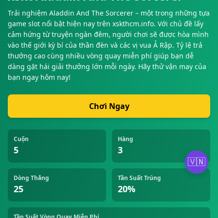
Trải nghiệm Aladdin And The Sorcerer – một trong những tựa
game slot nổi bật hiện nay trên xskthcm.info. Với chủ đề lấy
cảm hứng từ truyện ngàn đêm, người chơi sẽ được hòa mình
vào thế giới kỳ bí của thần đèn và các vị vua Ả Rập. Tỷ lệ trả
thưởng cao cùng nhiều vòng quay miễn phí giúp bạn dễ
dàng gặt hái giải thưởng lớn mỗi ngày. Hãy thử vận may của
bạn ngay hôm nay!
Chơi Ngay
Cuộn
Hàng
5
3
🇻🇳
Dòng Thắng
Tần Suất Trúng
25
20%
Tần Suất Vòng Quay Miễn Phí