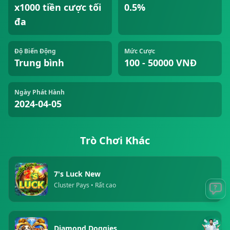
x1000 tiền cược tối
0.5%
đa
Độ Biến Động
Mức Cược
Trung bình
100 - 50000 VNĐ
Ngày Phát Hành
2024-04-05
Trò Chơi Khác
7's Luck New
Cluster Pays • Rất cao
Diamond Doggies