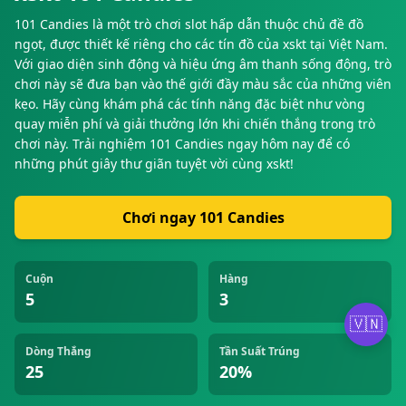
101 Candies là một trò chơi slot hấp dẫn thuộc chủ đề đồ
ngọt, được thiết kế riêng cho các tín đồ của xskt tại Việt Nam.
Với giao diện sinh động và hiệu ứng âm thanh sống động, trò
chơi này sẽ đưa bạn vào thế giới đầy màu sắc của những viên
kẹo. Hãy cùng khám phá các tính năng đặc biệt như vòng
quay miễn phí và giải thưởng lớn khi chiến thắng trong trò
chơi này. Trải nghiệm 101 Candies ngay hôm nay để có
những phút giây thư giãn tuyệt vời cùng xskt!
Chơi ngay 101 Candies
Cuộn
Hàng
5
3
🇻🇳
Dòng Thắng
Tần Suất Trúng
25
20%