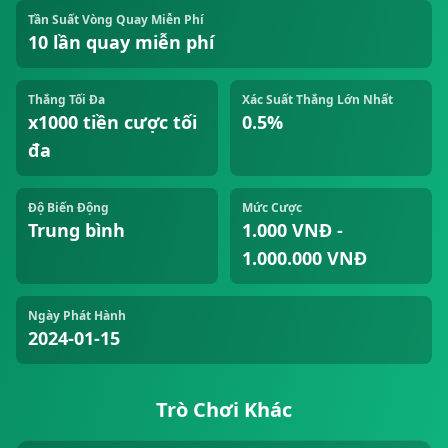
Tần Suất Vòng Quay Miễn Phí
10 lần quay miễn phí
Thắng Tối Đa
Xác Suất Thắng Lớn Nhất
x1000 tiền cược tối
0.5%
đa
Độ Biến Động
Mức Cược
Trung bình
1.000 VNĐ -
1.000.000 VNĐ
Ngày Phát Hành
2024-01-15
Trò Chơi Khác