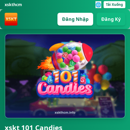
🌐
xskthcm
Tải Xuống
Đăng Nhập
Đăng Ký
xskt 101 Candies